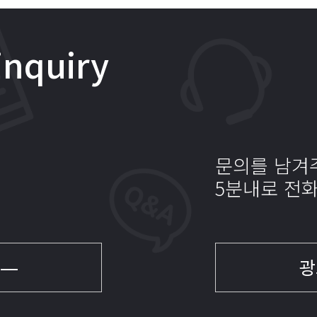
inquiry
이
문의를 남겨
5분내로 전
광